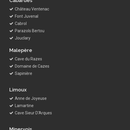
Cabardès
Château Ventenac
Font Juvenal
Cabrol
Parazols Bertou
Jouclary
Malepère
Cave du Razes
Domaine de Cazes
Sapinière
Limoux
Anne de Joyeuse
Lamartine
Cave Sieur D'Arques
Minervois